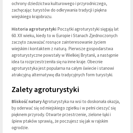
ochrony dziedzictwa kulturowego i przyrodniczego,
zachęcając turystów do odkrywania tradycji i piękna
wiejskiego krajobrazu.
Historia agroturystyki
Początki agroturystyki sięgają lat
60. XX wieku, kiedy to w Europie i Stanach Zjednoczonych
zaczęto zauważać rosnące zainteresowanie życiem
wiejskim i kontaktem z naturą. Pierwsze gospodarstwa
agroturystyczne powstały w Wielkiej Brytanii, a następnie
idea ta rozprzestrzeniła się na inne kraje. Obecnie
agroturystyka jest popularna na całym świecie i stanowi
atrakcyjną alternatywę dla tradycyjnych form turystyki.
Zalety agroturystyki
Bliskość natury
Agroturystyka na wsi to doskonała okazja,
by oderwać się od miejskiego zgiełku i w pełni cieszyć się
pięknem przyrody. Otwarte przestrzenie, zielone łąki i
śpiew ptaków sprawią, że poczujesz się jak w rajskim
ogrodzie.